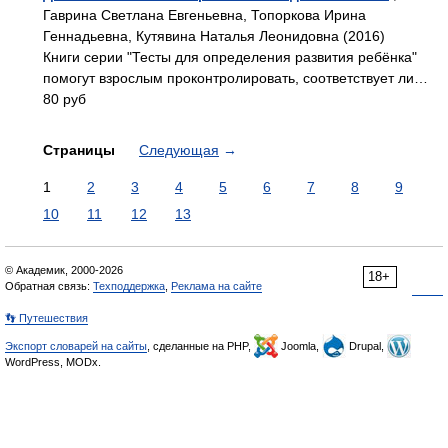
Гаврина Светлана Евгеньевна, Топоркова Ирина
Геннадьевна, Кутявина Наталья Леонидовна (2016)
Книги серии "Тесты для определения развития ребёнка"
помогут взрослым проконтролировать, соответствует ли…
80 руб
Страницы
Следующая
→
1
2
3
4
5
6
7
8
9
10
11
12
13
© Академик, 2000-2026
18+
Обратная связь:
Техподдержка
,
Реклама на сайте
👣 Путешествия
Экспорт словарей на сайты
, сделанные на PHP,
Joomla,
Drupal,
WordPress, MODx.